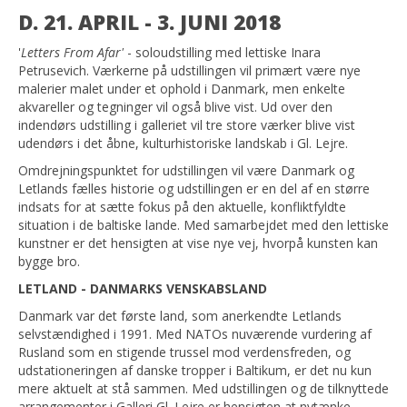
D. 21. APRIL - 3. JUNI 2018
'
Letters From Afar'
- soloudstilling med lettiske Inara
Petrusevich. Værkerne på udstillingen vil primært være nye
malerier malet under et ophold i Danmark, men enkelte
akvareller og tegninger vil også blive vist. Ud over den
indendørs udstilling i galleriet vil tre store værker blive vist
udendørs i det åbne, kulturhistoriske landskab i Gl. Lejre.
Omdrejningspunktet for udstillingen vil være Danmark og
Letlands fælles historie og udstillingen er en del af en større
indsats for at sætte fokus på den aktuelle, konfliktfyldte
situation i de baltiske lande. Med samarbejdet med den lettiske
kunstner er det hensigten at vise nye vej, hvorpå kunsten kan
bygge bro.
LETLAND - DANMARKS VENSKABSLAND
Danmark var det første land, som anerkendte Letlands
selvstændighed i 1991. Med NATOs nuværende vurdering af
Rusland som en stigende trussel mod verdensfreden, og
udstationeringen af danske tropper i Baltikum, er det nu kun
mere aktuelt at stå sammen. Med udstillingen og de tilknyttede
arrangementer i Galleri Gl. Lejre er hensigten at nytænke