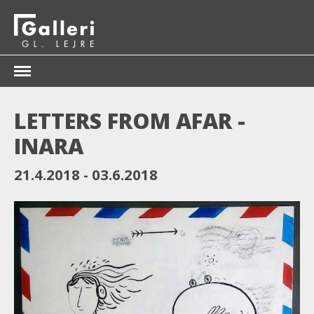
KUNSTNERE
LETTERS FROM AFAR -
UDSTILLINGER
INARA
KUNSTFORENINGEN
21.4.2018
03.6.2018
DANISH FRIENDS
SHOP
KONTAKT