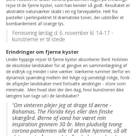
rejse til de fjerne kyster, som han kender så godt. Resultatet er
abstrakte naturværker skabt i en rig farvepalette. Helt fra
pasteller i perlespektret til​​ dramatiske toner, der udstråler et
bombardement af orange lys.
Fernisering lørdag d. 6. november kl. 14-17 -
kunstnerne er til stede
Erindringer om fjerne kyster
Under hyppige rejser til fjerne kyster absorberer Bent Holstein
de eksotiske landskaber for at gengive en sammenlægning af
de indtryk og minder i sine værker. Værkerne rummer derfor en
dynamisk spænding mellem det livlige og uendeligt rolige, fordi
de afspejler landskaber med fortsatte ændringer - store som
minimale. Men hvad sker der den dag, hvor kunstneren ikke
længere kan tage ud i de landskaber?
”
Om vinteren plejer jeg at drage til øerne -
Bahamas, The Florida Keys eller den finske
skærgård. Øerne af vand har været min
inspiration gennem 30 år. Men pludselig tvang
corona-pandemien alle til at blive hjemme, så alt