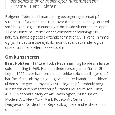
det seneste år er malet efter hukommelsen
.” -
kunstner, Bent Holstein
Bølgerne flyder ind i hinanden og bevæger sig fremad på
stranden i aftagende impulser, hvor de ender i vandpytter med
små bobler - og som erindringer om hvide skummende toppe.
I Bent Holsteins værker er der konstant hentydninger til
naturen, havet og dets skiftende formationer. Til vand, himmel
og lys. Til det præcise øjeblik, hvor tidevandet vender og der
opstår turbulens eller måske total ro.
Om kunstneren
Bent Holstein
(1942) er født i København og havde sin første
solo-udstilling i 1963. Han udstillede første gang i Galleri Gl.
Lejre i 1995, hvor han foruden en række solo-udstillinger også
har fået flere udsmykningsopgaver. Det er blandt andet blevet
til den store gavludsmykning i Smallegade på Frederiksberg.
Kunsteren er repræsenteret på Statens Museum for Kunst,
AROS, National Gallery of Art, Washington, Museum of
Modern Art, New York, Mark Rothko Art Center,
Daugavpils, Norden Hus, Reykjavik og flere andre steder i ind-
og udland.