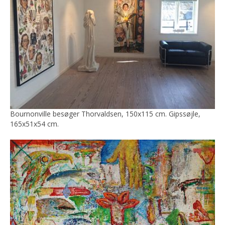
Bournonville besøger Thorvaldsen, 150x115 cm. Gipssøjle,
165x51x54 cm.