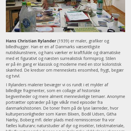
Hans Christian Rylander
(1939) er maler, grafiker og
billedhugger. Han er en af Danmarks væsentligste
nutidskunstnere, og hans værker er kraftfulde og dramatiske
med et figurativt og næsten surrealistisk formsprog. Stilen
er på én gang er klassisk og moderne med en stor koloristisk
skønhed. De kredser om menneskets ensomhed, frygt, begær
og tvivl.
I Rylanders malerier bevæger vi os rundt i et mylder af
billedlige fragmenter, som en collage af historiske
begivenheder og mere alment menneskelige temaer. Anonyme
portrætter optræder på lige vilkår med episoder fra
danmarkshistorien. De toner frem på de lyse lærreder, hvor
kulturpersonligheder som Karen Blixen, Bodil Udsen, Githa
Nørby, Boberg mfl. deler plads med reminiscenser fra vor
fælles kulturarv; naturstudier af dyr og insekter, tekstmateriale,