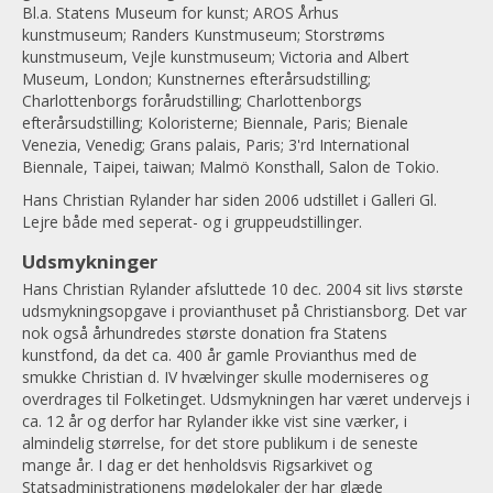
Bl.a. Statens Museum for kunst; AROS Århus
kunstmuseum; Randers Kunstmuseum; Storstrøms
kunstmuseum, Vejle kunstmuseum; Victoria and Albert
Museum, London; Kunstnernes efterårsudstilling;
Charlottenborgs forårudstilling; Charlottenborgs
efterårsudstilling; Koloristerne; Biennale, Paris; Bienale
Venezia, Venedig; Grans palais, Paris; 3'rd International
Biennale, Taipei, taiwan; Malmö Konsthall, Salon de Tokio.
Hans Christian Rylander har siden 2006 udstillet i Galleri Gl.
Lejre både med seperat- og i gruppeudstillinger.
Udsmykninger
Hans Christian Rylander afsluttede 10 dec. 2004 sit livs største
udsmykningsopgave i provianthuset på Christiansborg. Det var
nok også århundredes største donation fra Statens
kunstfond, da det ca. 400 år gamle Provianthus med de
smukke Christian d. IV hvælvinger skulle moderniseres og
overdrages til Folketinget. Udsmykningen har været undervejs i
ca. 12 år og derfor har Rylander ikke vist sine værker, i
almindelig størrelse, for det store publikum i de seneste
mange år. I dag er det henholdsvis Rigsarkivet og
Statsadministrationens mødelokaler der har glæde